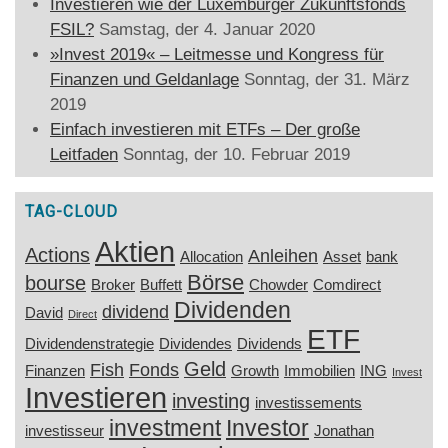
Investieren wie der Luxemburger Zukunftsfonds
FSIL?
Samstag, der 4. Januar 2020
»Invest 2019« – Leitmesse und Kongress für
Finanzen und Geldanlage
Sonntag, der 31. März
2019
Einfach investieren mit ETFs – Der große
Leitfaden
Sonntag, der 10. Februar 2019
TAG-CLOUD
Aktien
Actions
Anleihen
Allocation
Asset
bank
Börse
bourse
Broker
Buffett
Chowder
Comdirect
Dividenden
dividend
David
Direct
ETF
Dividendenstrategie
Dividendes
Dividends
Geld
Fish
Fonds
Finanzen
Growth
Immobilien
ING
Invest
Investieren
investing
investissements
investment
Investor
investisseur
Jonathan