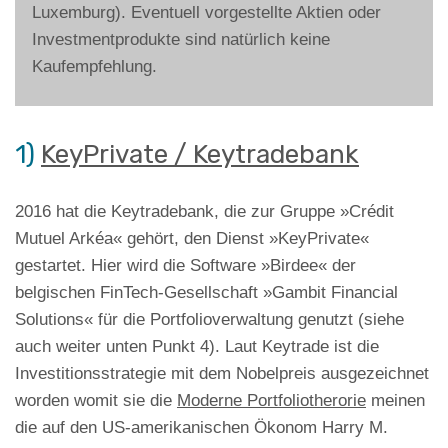
Luxemburg). Eventuell vorgestellte Aktien oder
Investmentprodukte sind natürlich keine
Kaufempfehlung.
1)
KeyPrivate / Keytradebank
2016 hat die Keytradebank, die zur Gruppe »Crédit
Mutuel Arkéa« gehört, den Dienst »KeyPrivate«
gestartet. Hier wird die Software »Birdee« der
belgischen FinTech-Gesellschaft »Gambit Financial
Solutions« für die Portfolioverwaltung genutzt (siehe
auch weiter unten Punkt 4). Laut Keytrade ist die
Investitionsstrategie mit dem Nobelpreis ausgezeichnet
worden womit sie die
Moderne Portfoliotherorie
meinen
die auf den US-amerikanischen Ökonom Harry M.