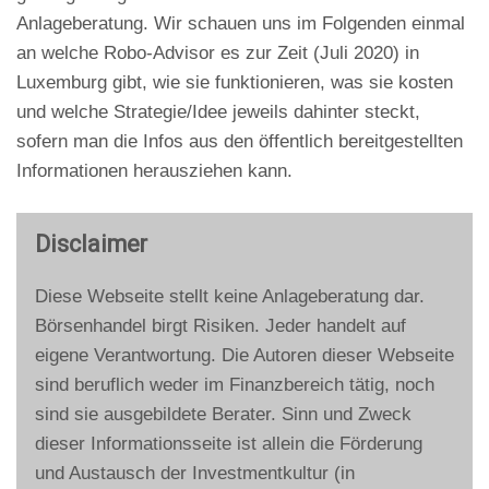
Anlageberatung. Wir schauen uns im Folgenden einmal
an welche Robo-Advisor es zur Zeit (Juli 2020) in
Luxemburg gibt, wie sie funktionieren, was sie kosten
und welche Strategie/Idee jeweils dahinter steckt,
sofern man die Infos aus den öffentlich bereitgestellten
Informationen herausziehen kann.
Disclaimer
Diese Webseite stellt keine Anlageberatung dar.
Börsenhandel birgt Risiken. Jeder handelt auf
eigene Verantwortung. Die Autoren dieser Webseite
sind beruflich weder im Finanzbereich tätig, noch
sind sie ausgebildete Berater. Sinn und Zweck
dieser Informationsseite ist allein die Förderung
und Austausch der Investmentkultur (in