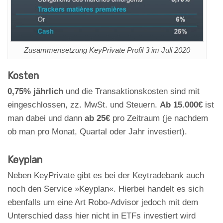
Zusammensetzung KeyPrivate Profil 3 im Juli 2020
Kosten
0,75% jährlich
und die Transaktionskosten sind mit
eingeschlossen, zz. MwSt. und Steuern.
Ab 15.000€
ist
man dabei und dann
ab 25€
pro Zeitraum (je nachdem
ob man pro Monat, Quartal oder Jahr investiert).
Keyplan
Neben KeyPrivate gibt es bei der Keytradebank auch
noch den Service »Keyplan«. Hierbei handelt es sich
ebenfalls um eine Art Robo-Advisor jedoch mit dem
Unterschied dass hier nicht in ETFs investiert wird