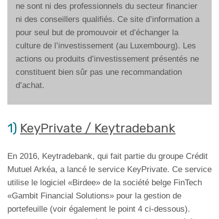
ne sont ni des professionnels du secteur financier
ni des conseillers qualifiés. Ce site d’information a
pour seul but de promouvoir et d’échanger la
culture de l’investissement (au Luxembourg). Les
actions ou produits d’investissement présentés ne
constituent bien sûr pas une recommandation
d’achat.
1)
KeyPrivate / Keytradebank
En 2016, Keytradebank, qui fait partie du groupe Crédit
Mutuel Arkéa, a lancé le service KeyPrivate. Ce service
utilise le logiciel «Birdee» de la société belge FinTech
«Gambit Financial Solutions» pour la gestion de
portefeuille (voir également le point 4 ci-dessous).