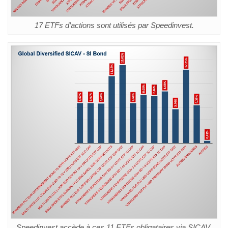
17 ETFs d’actions sont utilisés par Speedinvest.
Speedinvest accède à ces 11 ETFs obligataires via SICAV.