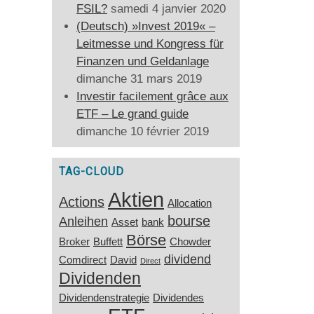
FSIL?
samedi 4 janvier 2020
(Deutsch) »Invest 2019« –
Leitmesse und Kongress für
Finanzen und Geldanlage
dimanche 31 mars 2019
Investir facilement grâce aux
ETF – Le grand guide
dimanche 10 février 2019
TAG-CLOUD
Aktien
Actions
Allocation
bourse
Anleihen
Asset
bank
Börse
Broker
Buffett
Chowder
dividend
Comdirect
David
Direct
Dividenden
Dividendenstrategie
Dividendes