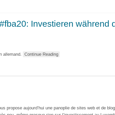
#fba20: Investieren während 
en allemand.
Continue Reading
 nous propose aujourd’hui une panoplie de sites web et de blo
 très peu, même presque rien sur l’investissement au Luxem