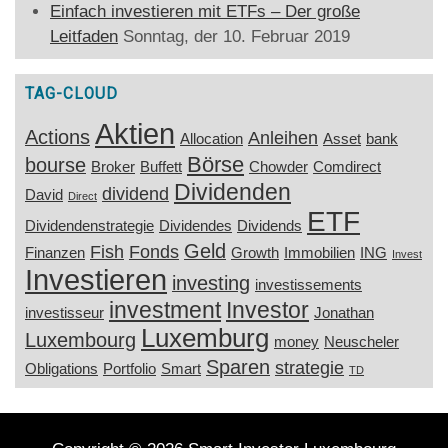
Einfach investieren mit ETFs – Der große
Leitfaden
Sonntag, der 10. Februar 2019
TAG-CLOUD
Aktien
Actions
Anleihen
Allocation
Asset
bank
Börse
bourse
Broker
Buffett
Chowder
Comdirect
Dividenden
dividend
David
Direct
ETF
Dividendenstrategie
Dividendes
Dividends
Geld
Fish
Fonds
Finanzen
Growth
Immobilien
ING
Invest
Investieren
investing
investissements
investment
Investor
investisseur
Jonathan
Luxemburg
Luxembourg
money
Neuscheler
Sparen
strategie
Obligations
Portfolio
Smart
TD